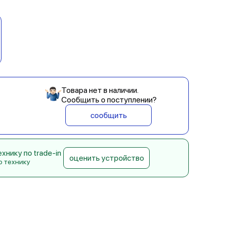
й
Товара нет в наличии.
Сообщить о поступлении?
сообщить
нику по trade-in
оценить устройство
ю технику