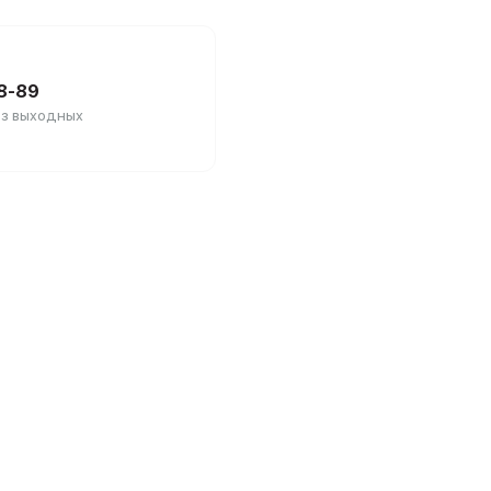
88-89
без выходных