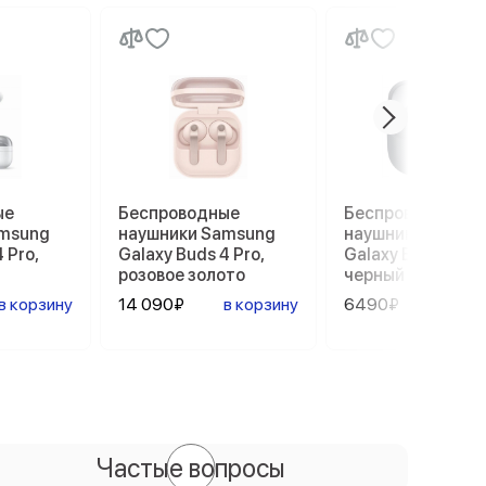
ые
Беспроводные
Беспроводные
amsung
наушники Samsung
наушники Samsu
 Pro,
Galaxy Buds 4 Pro,
Galaxy Buds 3 FE,
розовое золото
черный
в корзину
14 090₽
в корзину
6490₽
в ко
Частые вопросы