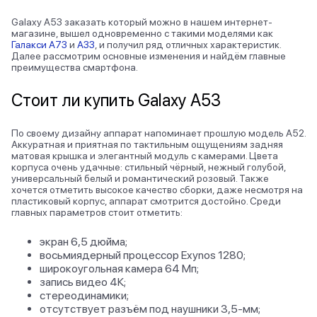
Galaxy A53 заказать
который можно в нашем интернет-
магазине, вышел одновременно с такими моделями как
Галакси А73
и
А33
, и получил ряд отличных характеристик.
Далее рассмотрим основные изменения и найдём главные
преимущества смартфона.
Стоит ли
купить Galaxy A53
По своему дизайну аппарат напоминает прошлую модель А52.
Аккуратная и приятная по тактильным ощущениям задняя
матовая крышка и элегантный модуль с камерами. Цвета
корпуса очень удачные: стильный чёрный, нежный голубой,
универсальный белый и романтический розовый. Также
хочется отметить высокое качество сборки, даже несмотря на
пластиковый корпус, аппарат смотрится достойно. Среди
главных параметров стоит отметить:
экран 6,5 дюйма;
восьмиядерный процессор Exynos 1280;
широкоугольная камера 64 Мп;
запись видео 4К;
стереодинамики;
отсутствует разъём под наушники 3,5-мм;