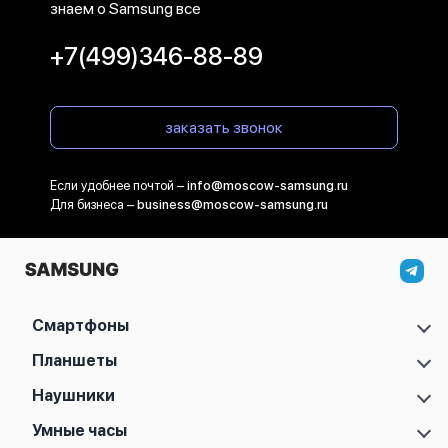
знаем о Samsung все
+7(499)346-88-89
заказать звонок
Если удобнее почтой –
info@moscow-samsung.ru
Для бизнеса –
business@moscow-samsung.ru
Смартфоны
Samsung Galaxy S
Планшеты
Samsung Galaxy A
Samsung Galaxy Tab A11
Наушники
Samsung Galaxy Z
Samsung Galaxy Tab A11 Plus
Samsung Galaxy Note
Samsung Galaxy Buds 2
Умные часы
Samsung Galaxy Tab S10 FE
Samsung Galaxy M