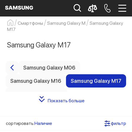
Смартфоны
Samsung Galaxy M
Samsung Galaxy
Цена
M17
Samsung
Смартфон
s23
s23 ultra
Galaxy S22
s21
Samsung Galaxy M17
Цвет товара
Samsung Galaxy M06
0
Черный
Samsung Galaxy M16
Samsung Galaxy M17
0
Серебристый
Статус наличия
Samsung Galaxy M36
Показать больше
0
Есть в наличии
Samsung Galaxy M54
0
Ожидается поступление
Samsung Galaxy M55
сортировать:
Наличие
фильтр
Конфигурация памяти