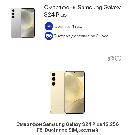
Samsung Galaxy S25 Edge
0
Ожидается поступление
Смартфоны Samsung Galaxy
0
Черный
S24 Plus
Samsung Galaxy S25 FE
Конфигурация памяти
Гарантия 1 год
0
12/256 ГБ
Samsung Galaxy S25 Plus
Быстрая доставка за 3 часа
0
12/512 ГБ
Samsung Galaxy S25 Ultra
Samsung Galaxy S24 Ultra
Samsung Galaxy S24 Plus
Samsung Galaxy S24
Samsung Galaxy S23 Ultra
Samsung Galaxy S23 Plus
Samsung Galaxy S23 FE
Смартфон Samsung Galaxy S24 Plus 12.256
Гб, Dual nano SIM, желтый