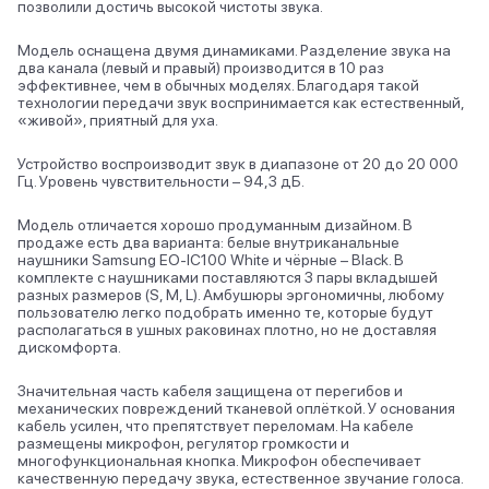
позволили достичь высокой чистоты звука.
Модель оснащена двумя динамиками. Разделение звука на
два канала (левый и правый) производится в 10 раз
эффективнее, чем в обычных моделях. Благодаря такой
технологии передачи звук воспринимается как естественный,
«живой», приятный для уха.
Устройство воспроизводит звук в диапазоне от 20 до 20 000
Гц. Уровень чувствительности – 94,3 дБ.
Модель отличается хорошо продуманным дизайном. В
продаже есть два варианта: белые внутриканальные
наушники Samsung EO-IC100 White и чёрные – Black. В
комплекте с наушниками поставляются 3 пары вкладышей
разных размеров (S, M, L). Амбушюры эргономичны, любому
пользователю легко подобрать именно те, которые будут
располагаться в ушных раковинах плотно, но не доставляя
дискомфорта.
Значительная часть кабеля защищена от перегибов и
механических повреждений тканевой оплёткой. У основания
кабель усилен, что препятствует переломам. На кабеле
размещены микрофон, регулятор громкости и
многофункциональная кнопка. Микрофон обеспечивает
качественную передачу звука, естественное звучание голоса.