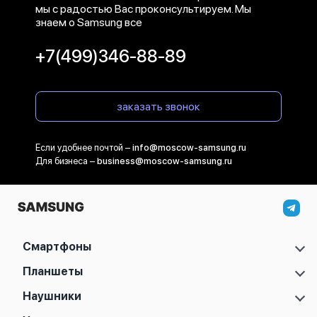
мы с радостью Вас проконсультируем. Мы
знаем о Samsung все
+7(499)346-88-89
заказать звонок
Если удобнее почтой –
info@moscow-samsung.ru
Для бизнеса –
business@moscow-samsung.ru
Смартфоны
Samsung Galaxy S
Планшеты
Samsung Galaxy A
Samsung Galaxy Tab A11
Наушники
Samsung Galaxy Z
Samsung Galaxy Tab A11 Plus
Samsung Galaxy Note