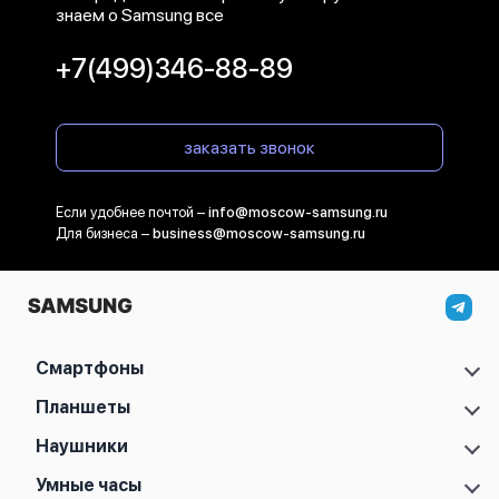
Samsung Galaxy S10 Plus
знаем о Samsung все
Samsung Galaxy S10
+7(499)346-88-89
Samsung Galaxy S9 Plus
заказать звонок
Если удобнее почтой –
info@moscow-samsung.ru
Для бизнеса –
business@moscow-samsung.ru
Смартфоны
Samsung Galaxy S
Планшеты
Samsung Galaxy A
Samsung Galaxy Tab A11
Наушники
Samsung Galaxy Z
Samsung Galaxy Tab A11 Plus
Samsung Galaxy Note
Samsung Galaxy Buds 2
Умные часы
Samsung Galaxy Tab S10 FE
Samsung Galaxy M