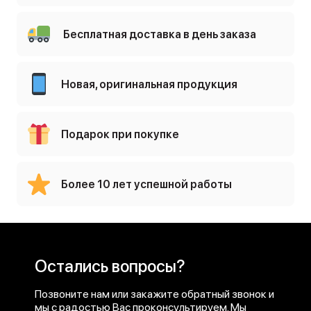
Samsung Galaxy S23
Бесплатная доставка в день заказа
Samsung Galaxy S22 Ultra
Samsung Galaxy S22 Plus
Новая, оригинальная продукция
Samsung Galaxy S22
Samsung Galaxy S21 Ultra
Подарок при покупке
Samsung Galaxy S21 Plus
Более 10 лет успешной работы
Samsung Galaxy S21 FE
Samsung Galaxy S20 FE
Samsung Galaxy S20
Остались вопросы?
Samsung Galaxy S10e
Позвоните нам или закажите обратный звонок и
мы с радостью Вас проконсультируем. Мы