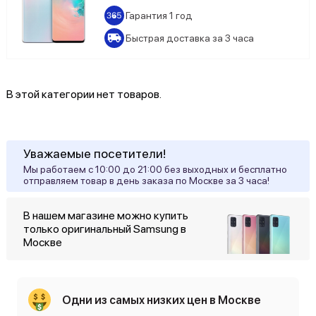
Samsung Galaxy S25 Edge
Гарантия 1 год
Samsung Galaxy S25 FE
Быстрая доставка за 3 часа
Samsung Galaxy S25 Plus
В этой категории нет товаров.
Samsung Galaxy S25 Ultra
Samsung Galaxy S24 Ultra
Уважаемые посетители!
Samsung Galaxy S24 Plus
Мы работаем с 10:00 до 21:00 без выходных и бесплатно
отправляем товар в день заказа по Москве за 3 часа!
Samsung Galaxy S24
В нашем магазине можно купить
Samsung Galaxy S23 Ultra
только оригинальный Samsung в
Москве
Samsung Galaxy S23 Plus
Samsung Galaxy S23 FE
Одни из самых низких цен в Москве