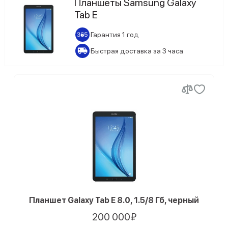
Планшеты Samsung Galaxy
Tab E
Samsung Galaxy Tab S10 Ultra
Гарантия 1 год
Samsung Galaxy Tab S11
Быстрая доставка за 3 часа
Samsung Galaxy Tab S11 5G
Samsung Galaxy Tab S11 Ultra
Samsung Galaxy Tab S6 Lite (2024)
Samsung Galaxy Tab A9 Plus
Samsung Galaxy Tab S9 Ultra
Samsung Galaxy Tab S9 FE Plus
Samsung Galaxy Tab S9 Plus
Планшет Galaxy Tab E 8.0, 1.5/8 Гб, черный
200 000₽
Samsung Galaxy Tab S9 FE