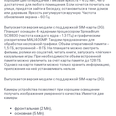
хорошей цветопередачей. Пиковая яркость – 452 нит, чего
достаточно для любого помещения. Если хочется почитать на
улице, придётся зайти в беседку, остановиться в тени домов
Samsung Galaxy Tab A10
Galaxy Tab E
или деревьев. Яркость регулируется вручную. Частота
обновления экрана – 60 Гц.
Выпускается версия модели с поддержкой SIM-карты (3G).
Планшет оснащён 4-ядерным процессором Spreadtrum
SC8830 (частота каждого ядра – 1.3 ГГц) и графическим
ускорителем MALI400MP. Тандем предназначен для
обработки несложной графики. Объём оперативной памяти –
1,5 ГБ, встроенной – 8 ГБ. На планшете можно смотреть
фильмы, ролики из соцсетей, читать книги, запускать «лёгкие»
казуальные игры. При необходимости объём встроенной
памяти можно увеличить за счёт карты памяти до 128 ГБ.
Однако на карте памяти можно только хранить информацию,
приложения на неё устанавливать нельзя.
Выпускается версия модели с поддержкой SIM-карты (3G).
Камеры устройства позволяют при хорошем освещении
получать изображения умеренного качества. Имеется две
камеры:
фронтальная (2 Мп);
основная (5 Мп).