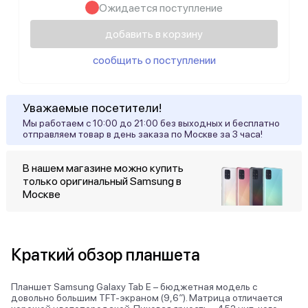
Ожидается поступление
Samsung Galaxy Tab S9
добавить в корзину
Samsung Galaxy Tab S8 Ultra
сообщить о поступлении
Samsung Galaxy Tab S8 Plus
Уважаемые посетители!
Samsung Galaxy Tab S8
Мы работаем с 10:00 до 21:00 без выходных и бесплатно
отправляем товар в день заказа по Москве за 3 часа!
Samsung Galaxy Tab S7 FE
В нашем магазине можно купить
Samsung Galaxy Tab S6 Lite
только оригинальный Samsung в
Москве
Samsung Galaxy Tab A7 Lite
Samsung Galaxy Tab A7
Краткий обзор планшета
Samsung Galaxy Tab A8
Планшет Samsung Galaxy Tab E – бюджетная модель с
довольно большим TFT-экраном (9,6″). Матрица отличается
Samsung Galaxy Tab A9