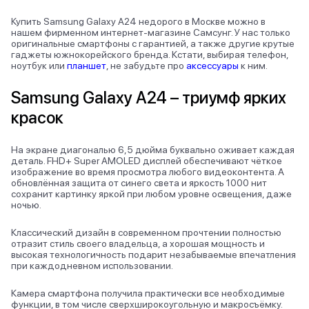
Купить Samsung Galaxy A24 недорого в Москве можно в
нашем фирменном интернет-магазине Самсунг. У нас только
оригинальные смартфоны с гарантией, а также другие крутые
гаджеты южнокорейского бренда. Кстати, выбирая телефон,
ноутбук или
планшет
, не забудьте про
аксессуары
к ним.
Samsung Galaxy A24 – триумф ярких
красок
На экране диагональю 6,5 дюйма буквально оживает каждая
деталь. FHD+ Super AMOLED дисплей обеспечивают чёткое
изображение во время просмотра любого видеоконтента. А
обновлённая защита от синего света и яркость 1000 нит
сохранит картинку яркой при любом уровне освещения, даже
ночью.
Классический дизайн в современном прочтении полностью
отразит стиль своего владельца, а хорошая мощность и
высокая технологичность подарит незабываемые впечатления
при каждодневном использовании.
Камера смартфона получила практически все необходимые
функции, в том числе сверхширокоугольную и макросъёмку.