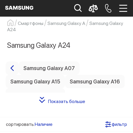
Смартфоны
Samsung Galaxy A
Samsung Galaxy
Цена
A24
Samsung
Смартфон
s23
s23 ultra
Galaxy S22
s21
Samsung Galaxy A24
Цвет товара
Samsung Galaxy A07
0
Красный
Samsung Galaxy A15
Samsung Galaxy A16
0
Зеленый
0
Черный
Samsung Galaxy A17
Показать больше
0
Серебристый
Показать ещё (1)
Samsung Galaxy A17 5G
Статус наличия
Samsung Galaxy A25
Samsung Galaxy A26
сортировать:
Наличие
фильтр
0
Есть в наличии