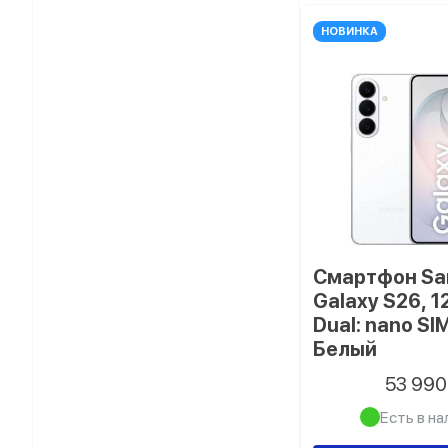
НОВИНКА
Смартфон S
Galaxy S26, 1
Dual: nano SI
Белый
53 99
Есть в на