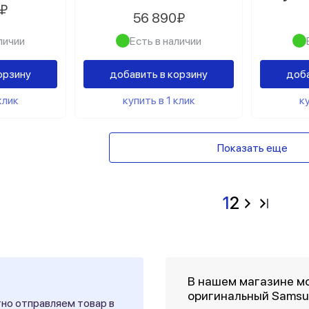
0₽
56 890₽
личии
Есть в наличии
орзину
добавить в корзину
доба
клик
купить в 1 клик
ку
Показать еще
1
2
В нашем магазине мо
оригинальный Samsu
тно отправляем товар в