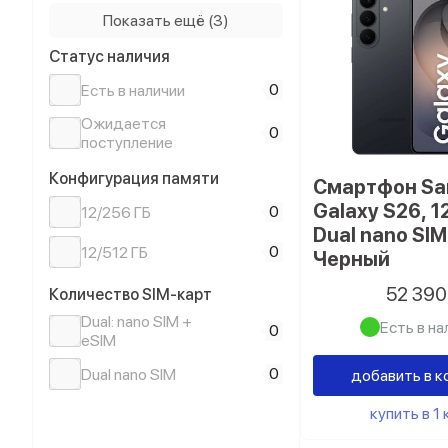
0
Фиолетовый
Показать ещё (3)
Статус наличия
0
Белый
0
Есть в наличии
0
Черный
Ожидается
0
поступление
Конфигурация памяти
Смартфон S
Galaxy S26, 1
0
12/256 ГБ
Dual nano SIM
0
12/512 ГБ
Черный
52 39
Количество SIM-карт
Dual: nano SIM +
Есть в на
0
eSIM
0
Dual nano SIM
добавить в к
купить в 1 