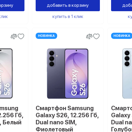
орзину
добавить в корзину
доба
клик
купить в 1 клик
ку
НОВИНКА
НОВИНКА
amsung
Смартфон Samsung
Смарт
2.256 Гб,
Galaxy S26, 12.256 Гб,
Galaxy 
M, Белый
Dual nano SIM,
Dual na
Фиолетовый
Голубо