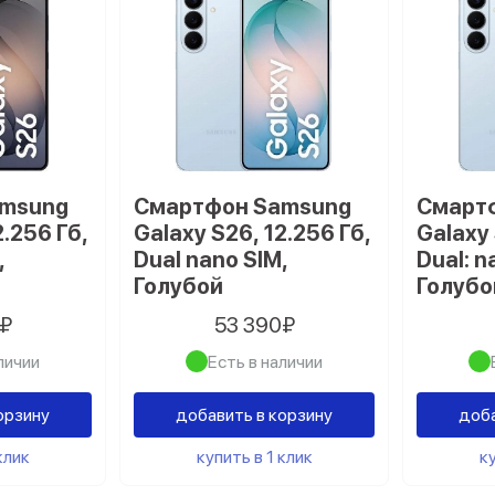
amsung
Смартфон Samsung
Смарт
2.256 Гб,
Galaxy S26, 12.256 Гб,
Galaxy 
,
Dual nano SIM,
Dual: n
Голубой
Голубо
0₽
53 390₽
личии
Есть в наличии
орзину
добавить в корзину
доба
клик
купить в 1 клик
ку