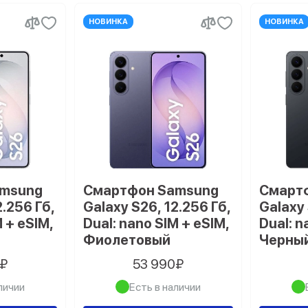
НОВИНКА
НОВИНКА
amsung
Смартфон Samsung
Смарт
2.256 Гб,
Galaxy S26, 12.256 Гб,
Galaxy 
M + eSIM,
Dual: nano SIM + eSIM,
Dual: n
Фиолетовый
Черны
0₽
53 990₽
личии
Есть в наличии