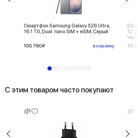
Смартфон Samsung Galaxy S26 Ultra,
Смар
16.1 Тб, Dual: nano SIM + eSIM, Серый
12.2
Чер
105 790₽
в корзину
74 
С этим товаром часто покупают