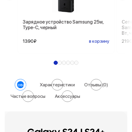
Зарядное устройство Samsung 25w,
Сете
Type-C, черный
Sams
Вт, 
1390₽
в корзину
219
О товаре
Характеристики
Отзывы
(0)
Частые вопросы
Аксессуары