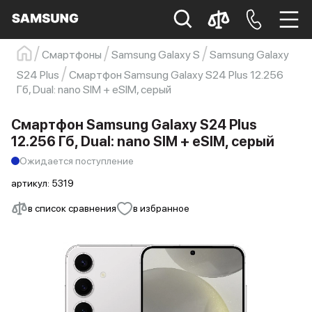
Смартфоны
Samsung Galaxy S
Samsung Galaxy
Samsung
Смартфон
s23
s23 ultra
S24 Plus
Смартфон Samsung Galaxy S24 Plus 12.256
Гб, Dual: nano SIM + eSIM, серый
Galaxy S22
s21
Смартфон Samsung Galaxy S24 Plus
12.256 Гб, Dual: nano SIM + eSIM, серый
Ожидается поступление
артикул:
5319
в список сравнения
в избранное