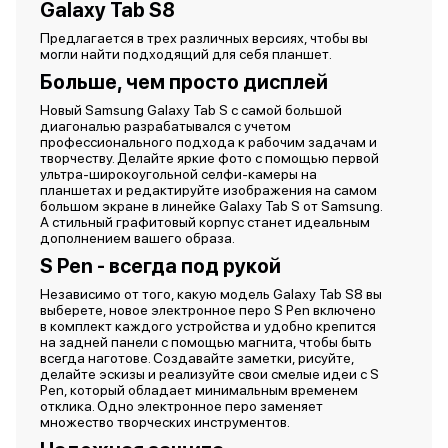
Galaxy Tab S8
Предлагается в трех различных версиях, чтобы вы
могли найти подходящий для себя планшет.
Больше, чем просто дисплей
Новый Samsung Galaxy Tab S с самой большой
диагональю разрабатывался с учетом
профессионального подхода к рабочим задачам и
творчеству. Делайте яркие фото с помощью первой
ультра-широкоугольной селфи-камеры на
планшетах и редактируйте изображения на самом
большом экране в линейке Galaxy Tab S от Samsung.
А стильный графитовый корпус станет идеальным
дополнением вашего образа.
S Pen - всегда под рукой
Независимо от того, какую модель Galaxy Tab S8 вы
выберете, новое электронное перо S Pen включено
в комплект каждого устройства и удобно крепится
на задней панели с помощью магнита, чтобы быть
всегда наготове. Создавайте заметки, рисуйте,
делайте эскизы и реализуйте свои смелые идеи с S
Pen, который обладает минимальным временем
отклика. Одно электронное перо заменяет
множество творческих инструментов.