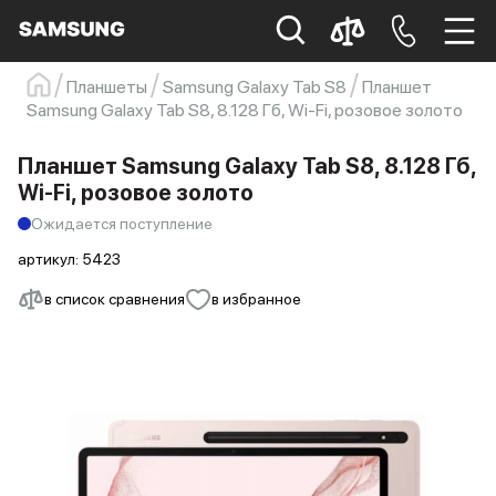
Планшеты
Samsung Galaxy Tab S8
Планшет
Samsung Galaxy Tab S8, 8.128 Гб, Wi-Fi, розовое золото
Samsung
Смартфон
s23
s23 ultra
Galaxy S22
s21
Планшет Samsung Galaxy Tab S8, 8.128 Гб,
Wi-Fi, розовое золото
Ожидается поступление
артикул:
5423
в список сравнения
в избранное