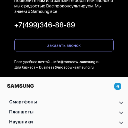
Позвоните нам или закажите обратный звонок и
мы с радостью Вас проконсультируем. Мы
знаем о Samsung все
+7(499)346-88-89
заказать звонок
Если удобнее почтой –
info@moscow-samsung.ru
Для бизнеса –
business@moscow-samsung.ru
Смартфоны
Samsung Galaxy S
Планшеты
Samsung Galaxy A
Samsung Galaxy Tab A11
Наушники
Samsung Galaxy Z
Samsung Galaxy Tab A11 Plus