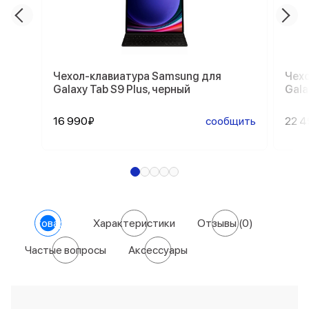
Чехол-клавиатура Samsung для
Чехо
Galaxy Tab S9 Plus, черный
Gala
16 990₽
сообщить
22 
О товаре
Характеристики
Отзывы
(0)
Частые вопросы
Аксессуары