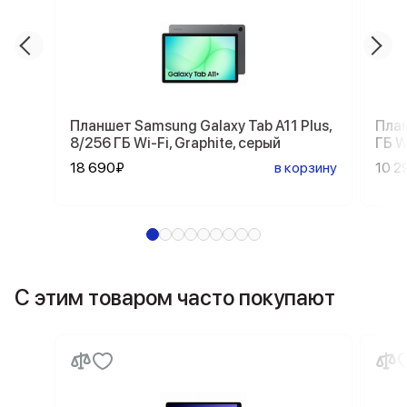
Планшет Samsung Galaxy Tab A11 Plus,
План
8/256 ГБ Wi-Fi, Graphite, серый
ГБ W
18 690₽
в корзину
10 2
С этим товаром часто покупают