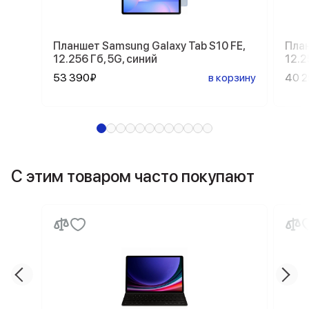
Планшет Samsung Galaxy Tab S10 FE,
План
12.256 Гб, 5G, синий
12.2
53 390₽
в корзину
40 
С этим товаром часто покупают