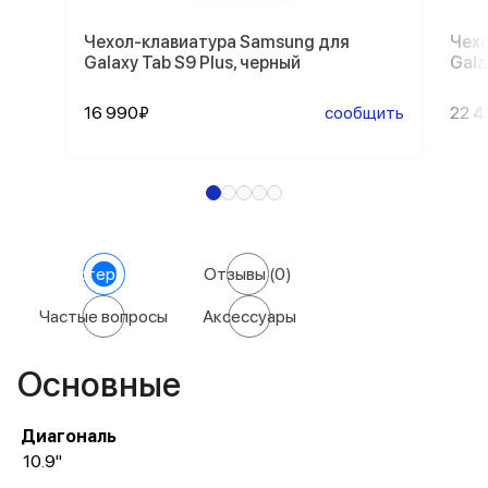
Чехол-клавиатура Samsung для
Чехо
Galaxy Tab S9 Plus, черный
Gala
16 990₽
сообщить
22 
Характеристики
Отзывы
(0)
Частые вопросы
Аксессуары
Основные
Диагональ
10.9"