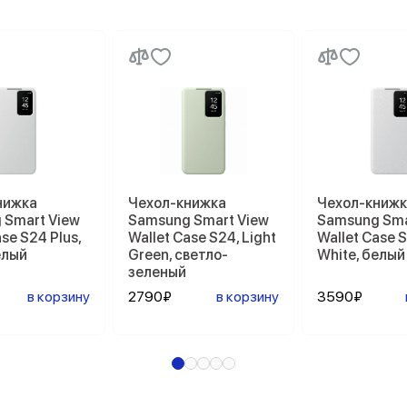
нижка
Чехол-книжка
Чехол-книжк
 Smart View
Samsung Smart View
Samsung Sma
se S24 Plus,
Wallet Case S24, Light
Wallet Case 
елый
Green, светло-
White, белый
зеленый
в корзину
2790₽
в корзину
3590₽