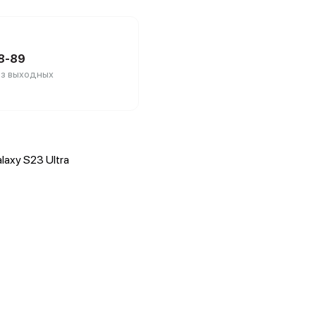
88-89
без выходных
axy S23 Ultra