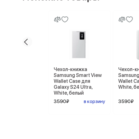
Чехол-книжка
Чехол-к
Samsung Smart View
Samsung
Wallet Case для
Wallet Ca
Galaxy S24 Ultra,
White, б
White, белый
3590₽
в корзину
3590₽