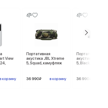
а
Портативная
Портативная
rt View
акустика JBL Xtreme
акустика JBL Xt
S24,
5, Squad, камуфляж
5, Black, черный
в корзину
36 990₽
в корзину
36 990₽
в ко