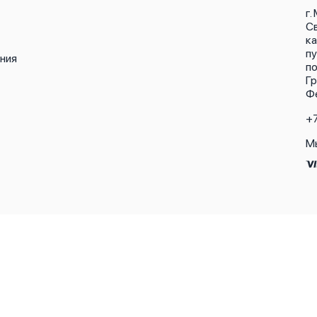
г.
С
ка
п
ния
п
Г
Ф
+
М