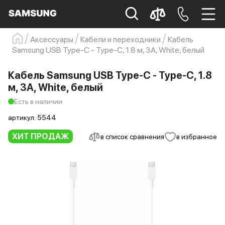
Аксессуары
Кабели и переходники
Кабель
Samsung USB Type-C - Type-C, 1.8 м, 3A, White, белый
Samsung
Смартфон
s23
s23 ultra
Galaxy S22
s21
Кабель Samsung USB Type-C - Type-C, 1.8
м, 3A, White, белый
Есть в наличии
артикул:
5544
ХИТ ПРОДАЖ
в список сравнения
в избранное