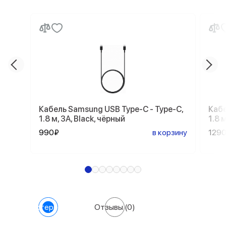
Кабель Samsung USB Type-C - Type-C,
Кабе
1.8 м, 3A, Black, чёрный
1.8 
990₽
в корзину
129
Характеристики
Отзывы
(0)