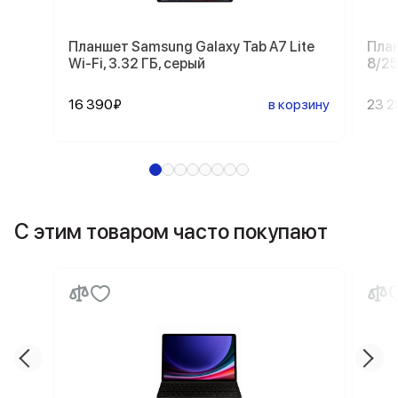
Планшет Samsung Galaxy Tab A7 Lite
План
Wi-Fi, 3.32 ГБ, серый
8/25
16 390₽
в корзину
23 2
С этим товаром часто покупают