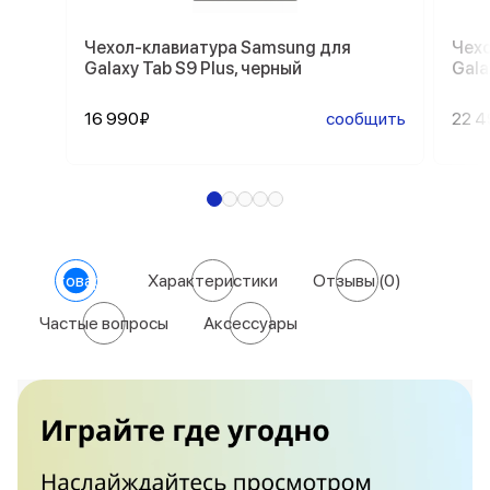
Чехол-клавиатура Samsung для
Чехо
Galaxy Tab S9 Plus, черный
Gala
16 990₽
сообщить
22 
О товаре
Характеристики
Отзывы
(0)
Частые вопросы
Аксессуары