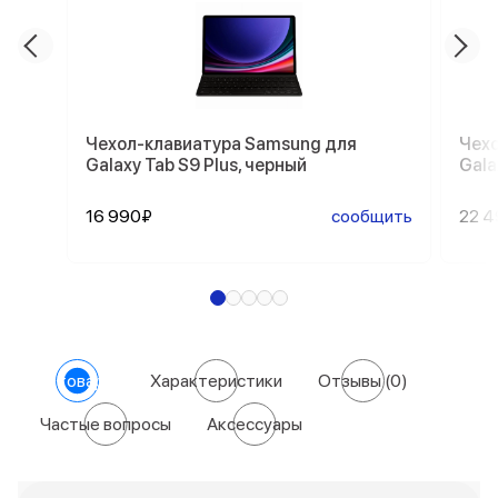
Чехол-клавиатура Samsung для
Чехо
Galaxy Tab S9 Plus, черный
Gala
16 990₽
сообщить
22 
О товаре
Характеристики
Отзывы
(0)
Частые вопросы
Аксессуары