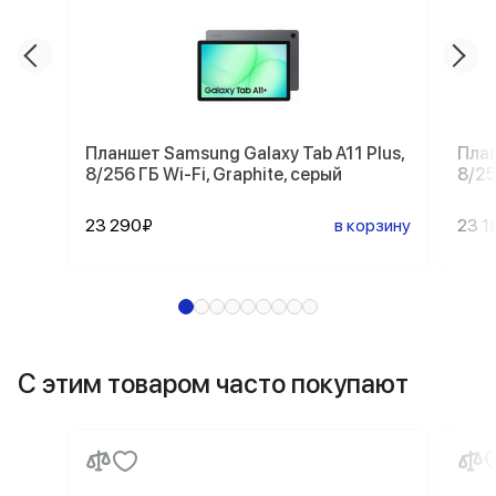
Планшет Samsung Galaxy Tab A11 Plus,
План
8/256 ГБ Wi-Fi, Graphite, серый
8/25
23 290₽
в корзину
23 1
С этим товаром часто покупают