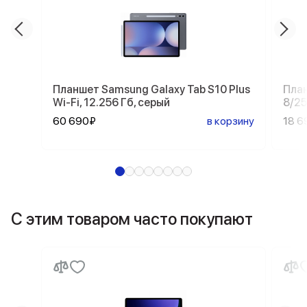
Планшет Samsung Galaxy Tab S10 Plus
План
Wi-Fi, 12.256 Гб, серый
8/25
60 690₽
в корзину
18 6
С этим товаром часто покупают