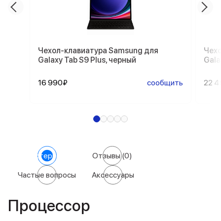
Чехол-клавиатура Samsung для
Чехо
Galaxy Tab S9 Plus, черный
Gala
16 990₽
сообщить
22 
Характеристики
Отзывы
(0)
Частые вопросы
Аксессуары
Процессор