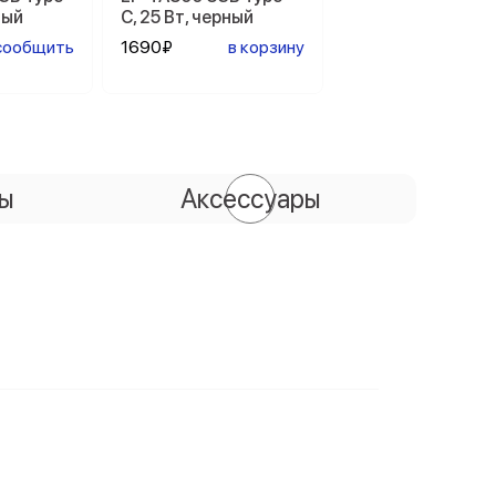
ный
C, 25 Вт, черный
сообщить
1690₽
в корзину
сы
Аксессуары