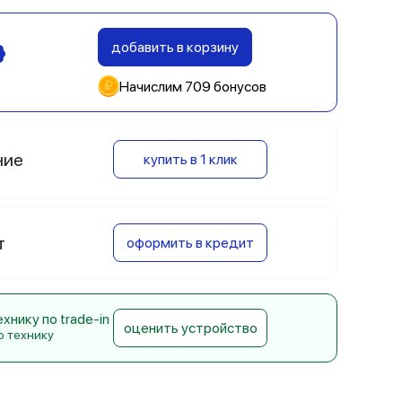
добавить в корзину
Начислим 709 бонусов
ние
купить в 1 клик
т
оформить в кредит
нику по trade-in
оценить устройство
ю технику