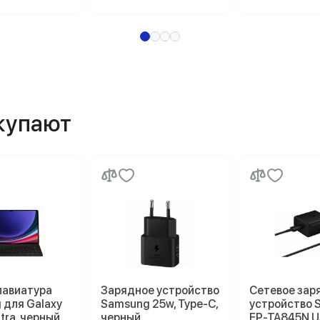
окупают
лавиатура
Зарядное устройство
Сетевое зар
 для Galaxy
Samsung 25w, Type-C,
устройство 
ltra, черный
черный
EP-TA845N U