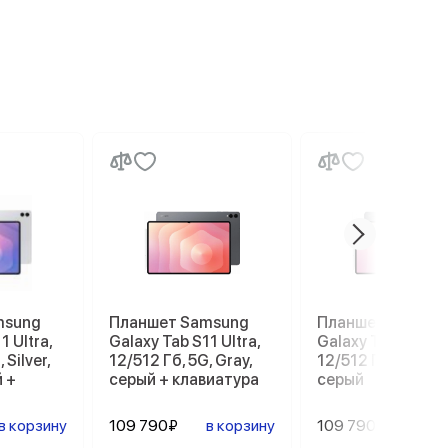
msung
Планшет Samsung
Планшет Samsun
1 Ultra,
Galaxy Tab S11 Ultra,
Galaxy Tab S11 Ult
 Silver,
12/512 Гб, 5G, Gray,
12/512 Гб, 5G, Gra
 +
серый + клавиатура
серый
в корзину
109 790₽
в корзину
109 790₽
в ко