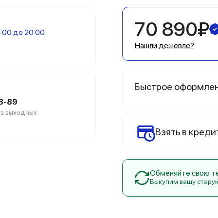
70 890₽
:00 до 20:00
Нашли дешевле?
Быстрое оформле
88-89
без выходных
Взять в креди
Обменяйте свою тех
Выкупим вашу стару