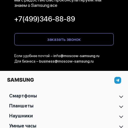
знаем о Samsung все
+7(499)346-88-89
заказать звонок
Если удобнее почтой –
info@moscow-samsung.ru
Для бизнеса –
business@moscow-samsung.ru
Смартфоны
Samsung Galaxy S
Планшеты
Samsung Galaxy A
Samsung Galaxy Tab A11
Наушники
Samsung Galaxy Z
Samsung Galaxy Tab A11 Plus
Samsung Galaxy Note
Samsung Galaxy Buds 2
Умные часы
Samsung Galaxy Tab S10 FE
Samsung Galaxy M