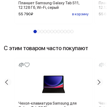
Планшет Samsung Galaxy Tab S11,
План
12.128 Гб, Wi-Fi, серый
12.1
55 790₽
в корзину
55 
С этим товаром часто покупают
Чехол-клавиатура Samsung для
Чехо