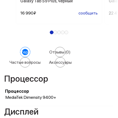
Galaxy Tab S9 Plus, черный
Gala
16 990₽
сообщить
22 
Характеристики
Отзывы
(0)
Частые вопросы
Аксессуары
Процессор
Процессор
MediaTek Dimensity 9400+
Дисплей