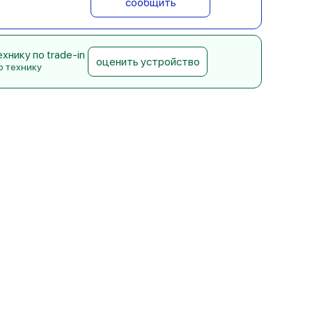
сообщить
нику по trade-in
оценить устройство
ю технику