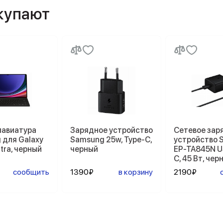
окупают
лавиатура
Зарядное устройство
Сетевое зар
 для Galaxy
Samsung 25w, Type-C,
устройство 
ltra, черный
черный
EP-TA845N U
C, 45 Вт, чер
сообщить
1390₽
в корзину
2190₽