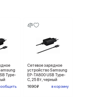
ядное
Сетевое зарядное
Samsung
устройство Samsung
SB Type-
EP-TA800 USB Type-
ный
C, 25 Вт, черный
сообщить
1690₽
в корзину