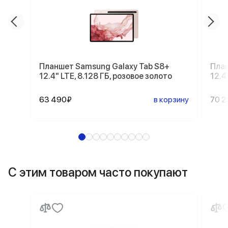
Планшет Samsung Galaxy Tab S8+
План
12.4" LTE, 8.128 ГБ, розовое золото
12.4
63 490₽
в корзину
70 2
С этим товаром часто покупают