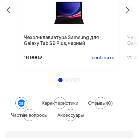
Чехол-клавиатура Samsung для
Чехо
Galaxy Tab S9 Plus, черный
Gala
16 990₽
сообщить
22 
О товаре
Характеристики
Отзывы
(0)
Частые вопросы
Аксессуары