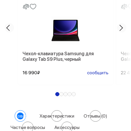
Чехол-клавиатура Samsung для
Чехо
Galaxy Tab S9 Plus, черный
Gala
16 990₽
сообщить
22 
О товаре
Характеристики
Отзывы
(0)
Частые вопросы
Аксессуары