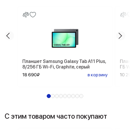
Планшет Samsung Galaxy Tab A11 Plus,
План
8/256 ГБ Wi-Fi, Graphite, серый
ГБ W
18 690₽
в корзину
10 2
С этим товаром часто покупают