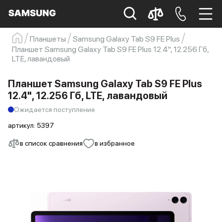
Планшеты
Samsung Galaxy Tab S9 FE Plus
Планшет Samsung Galaxy Tab S9 FE Plus 12.4", 12.256 Гб,
Samsung
Смартфон
s23
s23 ultra
LTE, лавандовый
Galaxy S22
s21
Планшет Samsung Galaxy Tab S9 FE Plus
12.4", 12.256 Гб, LTE, лавандовый
Ожидается поступление
артикул:
5397
в список сравнения
в избранное