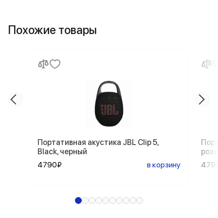
Похожие товары
Портативная акустика JBL Clip 5,
Порт
Black, черный
роз
4790₽
в корзину
479