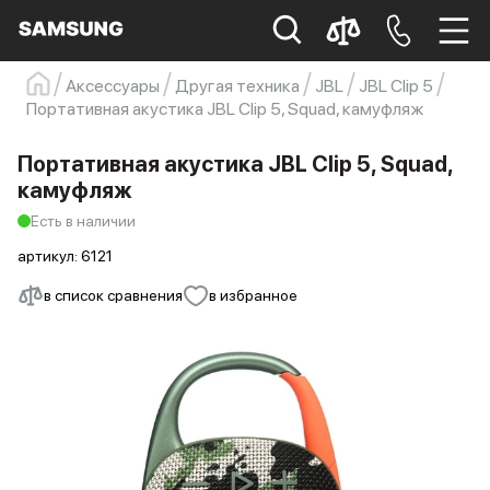
Аксессуары
Другая техника
JBL
JBL Clip 5
Портативная акустика JBL Clip 5, Squad, камуфляж
Samsung
Смартфон
s23
s23 ultra
Galaxy S22
s21
Портативная акустика JBL Clip 5, Squad,
камуфляж
Есть в наличии
артикул:
6121
в список сравнения
в избранное