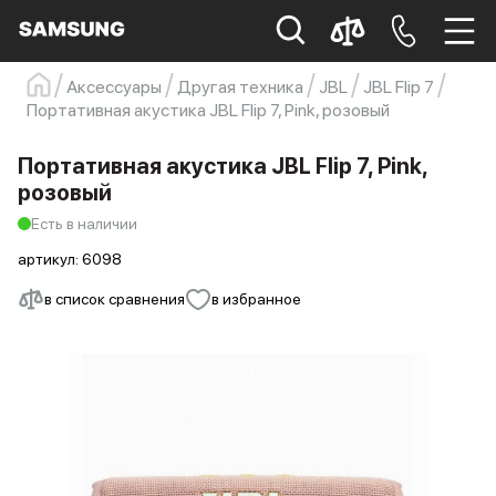
Аксессуары
Другая техника
JBL
JBL Flip 7
Портативная акустика JBL Flip 7, Pink, розовый
Samsung
Смартфон
s23
s23 ultra
Galaxy S22
s21
Портативная акустика JBL Flip 7, Pink,
розовый
Есть в наличии
артикул:
6098
в список сравнения
в избранное