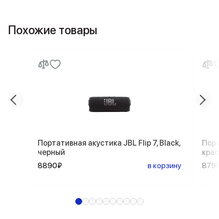
Похожие товары
Портативная акустика JBL Flip 7, Black,
Порт
черный
кра
8890₽
в корзину
879