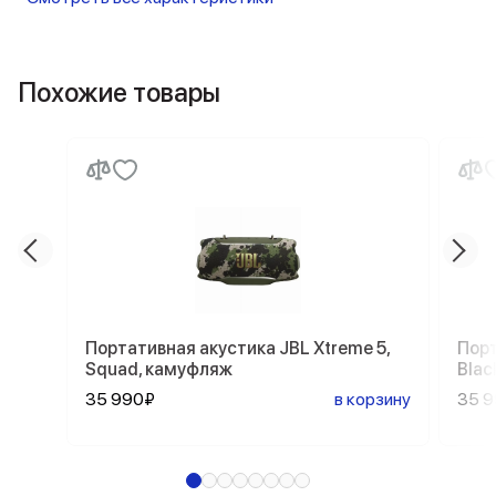
Похожие товары
Портативная акустика JBL Xtreme 5,
Порт
Squad, камуфляж
Blac
35 990₽
в корзину
35 