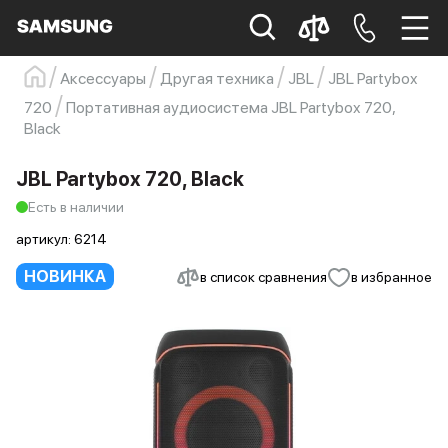
Аксессуары
Другая техника
JBL
JBL Partybox
Samsung
Смартфон
s23
s23 ultra
720
Портативная аудиосистема JBL Partybox 720,
Black
Galaxy S22
s21
JBL Partybox 720, Black
Есть в наличии
артикул:
6214
НОВИНКА
в список сравнения
в избранное