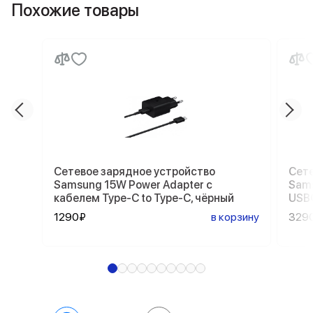
Похожие товары
Сетевое зарядное устройство
Сете
Samsung 15W Power Adapter с
Sams
кабелем Type-C to Type-C, чёрный
USBC
1290₽
в корзину
329