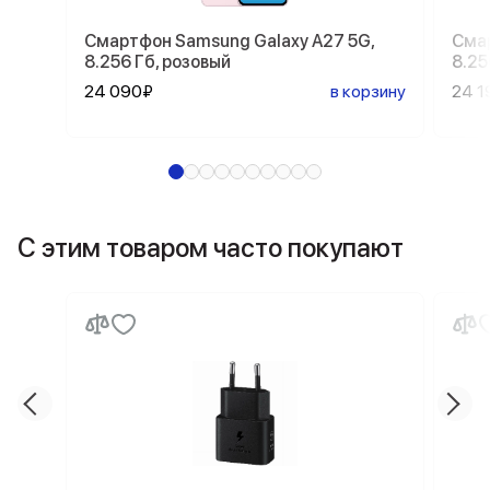
Смартфон Samsung Galaxy A27 5G,
Смар
8.256 Гб, розовый
8.25
24 090₽
в корзину
24 1
С этим товаром часто покупают