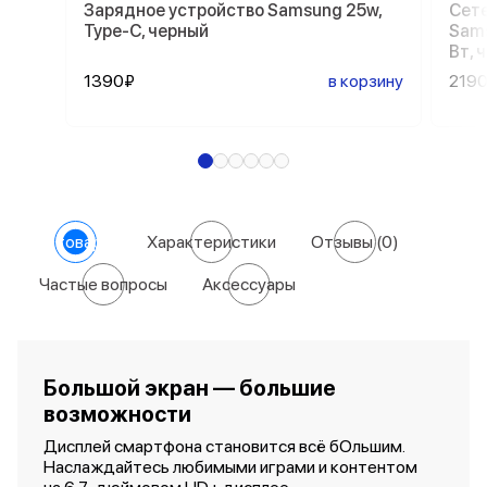
Зарядное устройство Samsung 25w,
Сете
Type-C, черный
Sams
Вт, 
1390₽
в корзину
219
О товаре
Характеристики
Отзывы
(0)
Частые вопросы
Аксессуары
Большой экран — большие
возможности
Дисплей смартфона становится всё бОльшим.
Наслаждайтесь любимыми играми и контентом