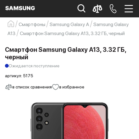
Смартфоны
Samsung Galaxy A
Samsung Galaxy
Samsung
Смартфон
s23
s23 ultra
A13
Смартфон Samsung Galaxy A13, 3.32 ГБ, черный
Galaxy S22
s21
Смартфон Samsung Galaxy A13, 3.32 ГБ,
черный
Ожидается поступление
артикул:
5175
в список сравнения
в избранное