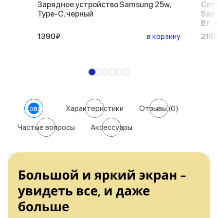
Зарядное устройство Samsung 25w,
Сете
Type-C, черный
Sams
Вт, 
1390₽
в корзину
219
О товаре
Характеристики
Отзывы
(0)
Частые вопросы
Аксессуары