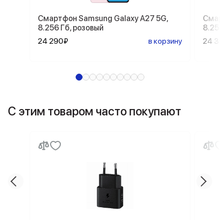
Смартфон Samsung Galaxy A27 5G,
Смар
8.256 Гб, розовый
8.25
24 290₽
в корзину
24 
С этим товаром часто покупают