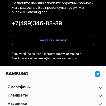
Позвоните нам или закажите обратный звонок и
мы с радостью Вас проконсультируем. Мы
знаем о Samsung все
+7(499)346-88-89
заказать звонок
Если удобнее почтой –
info@moscow-samsung.ru
Для бизнеса –
business@moscow-samsung.ru
Смартфоны
Samsung Galaxy S
Планшеты
Samsung Galaxy A
Samsung Galaxy Tab A11
Наушники
Samsung Galaxy Z