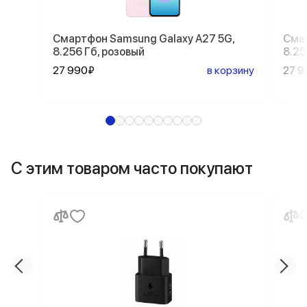
Смартфон Samsung Galaxy A27 5G,
Смар
8.256 Гб, розовый
8.25
27 990₽
в корзину
27 9
С этим товаром часто покупают