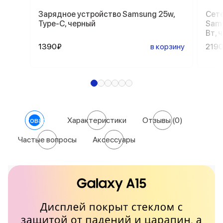
Зарядное устройство Samsung 25w,
Сете
Type-C, черный
Sams
Вт, 
1390₽
в корзину
219
О товаре
Характеристики
Отзывы
(0)
Частые вопросы
Аксессуары