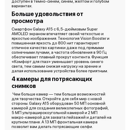
доступен в тёмно-синем, синем, желтом и голубом
вариантах.
Больше удовольствия от
просмотра
Смартфон Galaxy A15 с 6,5-дюймовым Super
AMOLED экраном впечатляет своей четкостью и
яркостью изображения. Технология Vision Booster и
повышенная яркость до 800 нит гарантируют
отличное качество картинки даже под прямыми
солнечными лучами, а частота обновления в 90 Гц
обеспечивает плавный прокрут контента. Функция
«Комфорт для глаз» уменьшает уровень синего
света, тем самым снижая нагрузку на зрение и
делая использование устройства более приятным.
4 камеры для потрясающих
снимков
Чем больше камер — тем больше возможностей
для творчества. Откройте для себя мир с новой
стороны. Galaxy A15 оборудован 50 МП основной
камерой для создания великолепных фотографий,
5 МП ультраширокоугольной камерой и 2 МП
макро-камерой для захвата пейзажей и деталей на
крупном плане. А 13 МП фронтальная камера
позволит вам делать потрясающие селфи.