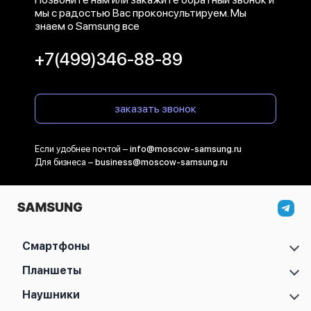
мы с радостью Вас проконсультируем. Мы
знаем о Samsung все
+7(499)346-88-89
заказать звонок
Если удобнее почтой –
info@moscow-samsung.ru
Для бизнеса –
business@moscow-samsung.ru
Смартфоны
Samsung Galaxy S
Планшеты
Samsung Galaxy A
Samsung Galaxy Tab A11
Наушники
Samsung Galaxy Z
Samsung Galaxy Tab A11 Plus
Samsung Galaxy Note