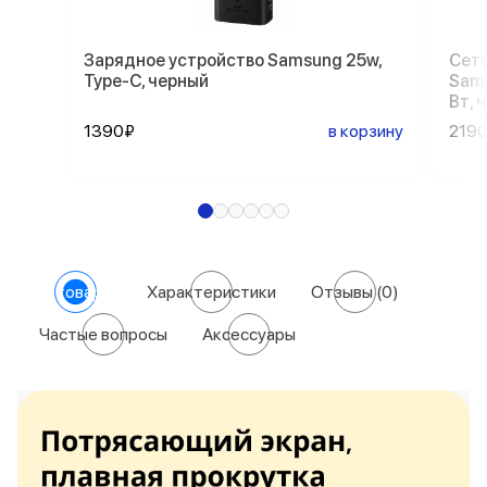
Зарядное устройство Samsung 25w,
Сете
Type-C, черный
Sams
Вт, 
1390₽
в корзину
219
О товаре
Характеристики
Отзывы
(0)
Частые вопросы
Аксессуары