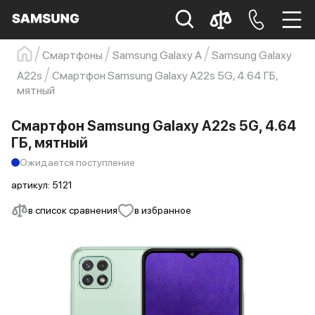
Смартфоны
Samsung Galaxy A
Samsung Galaxy
Samsung
Смартфон
s23
s23 ultra
A22s
Смартфон Samsung Galaxy A22s 5G, 4.64 ГБ,
мятный
Galaxy S22
s21
Смартфон Samsung Galaxy A22s 5G, 4.64
ГБ, мятный
Ожидается поступление
артикул:
5121
в список сравнения
в избранное