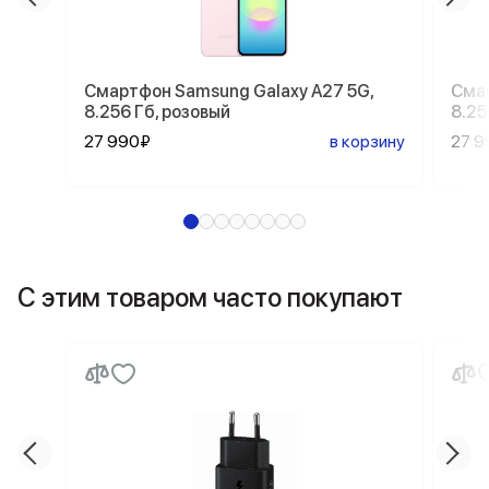
Смартфон Samsung Galaxy A27 5G,
Смар
8.256 Гб, розовый
8.25
27 990₽
в корзину
27 9
С этим товаром часто покупают