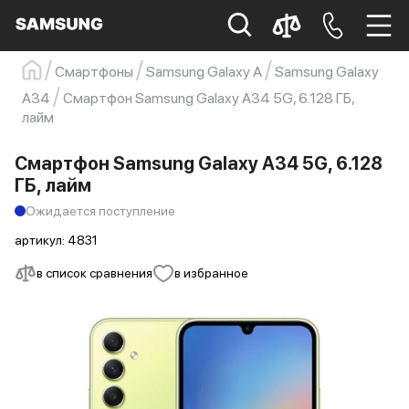
Смартфоны
Samsung Galaxy A
Samsung Galaxy
Samsung
Смартфон
s23
s23 ultra
A34
Смартфон Samsung Galaxy A34 5G, 6.128 ГБ,
лайм
Galaxy S22
s21
Смартфон Samsung Galaxy A34 5G, 6.128
ГБ, лайм
Ожидается поступление
артикул:
4831
в список сравнения
в избранное