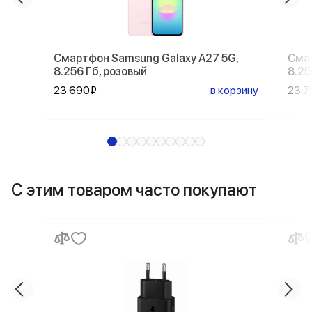
Смартфон Samsung Galaxy A27 5G,
Смар
8.256 Гб, розовый
8.25
23 690₽
в корзину
23 7
С этим товаром часто покупают