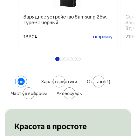
Зарядное устройство Samsung 25w,
Сете
Type-C, черный
Sams
Вт, 
1390₽
в корзину
219
О товаре
Характеристики
Отзывы
(1)
Частые вопросы
Аксессуары