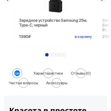
Зарядное устройство Samsung 25w,
Сете
Type-C, черный
Sams
Вт, 
1390₽
в корзину
219
О товаре
Характеристики
Отзывы
(0)
Частые вопросы
Аксессуары