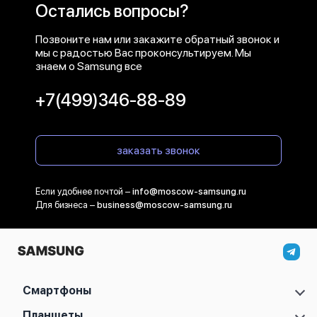
Остались вопросы?
Позвоните нам или закажите обратный звонок и
мы с радостью Вас проконсультируем. Мы
знаем о Samsung все
+7(499)346-88-89
заказать звонок
Если удобнее почтой –
info@moscow-samsung.ru
Для бизнеса –
business@moscow-samsung.ru
Смартфоны
Samsung Galaxy S
Планшеты