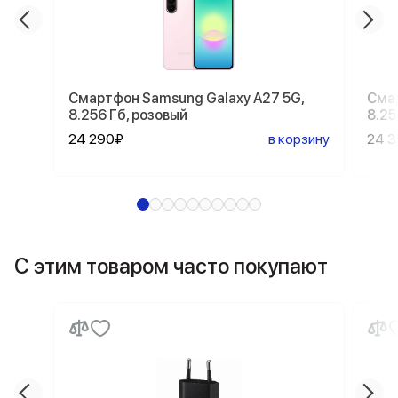
Смартфон Samsung Galaxy A27 5G,
Смар
8.256 Гб, розовый
8.25
24 290₽
в корзину
24 
С этим товаром часто покупают