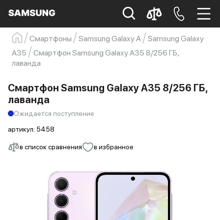
Смартфоны
Samsung Galaxy A
Samsung Galaxy
Samsung
Смартфон
s23
s23 ultra
A35
Смартфон Samsung Galaxy A35 8/256 ГБ,
лаванда
Galaxy S22
s21
Смартфон Samsung Galaxy A35 8/256 ГБ,
лаванда
Ожидается поступление
артикул:
5458
в список сравнения
в избранное