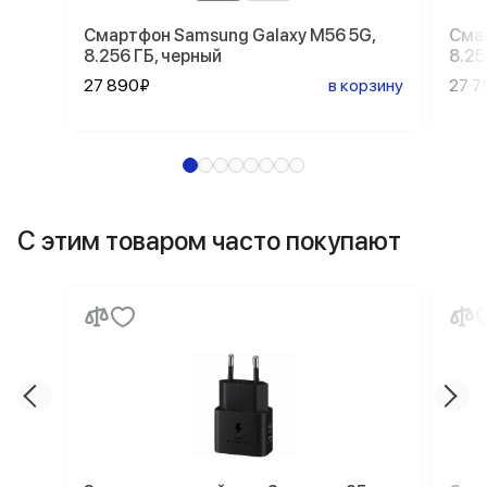
Смартфон Samsung Galaxy M56 5G,
Смар
8.256 ГБ, черный
8.25
27 890₽
в корзину
27 7
С этим товаром часто покупают