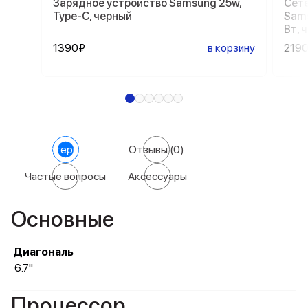
Зарядное устройство Samsung 25w,
Сете
Type-C, черный
Sams
Вт, 
1390₽
в корзину
219
Характеристики
Отзывы
(0)
Частые вопросы
Аксессуары
Основные
Диагональ
6.7"
Процессор