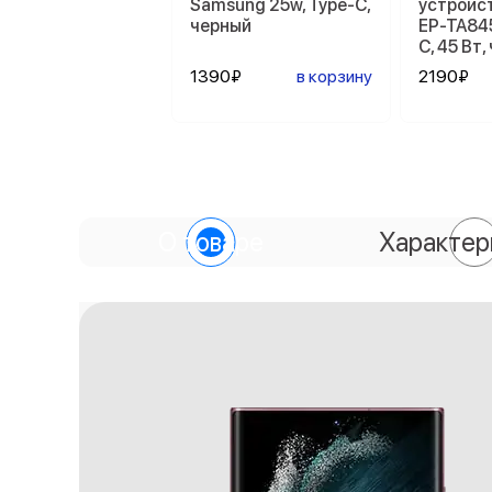
Samsung 25w, Type-C,
устройс
черный
EP-TA84
C, 45 Вт
1390₽
в корзину
2190₽
О товаре
Характер