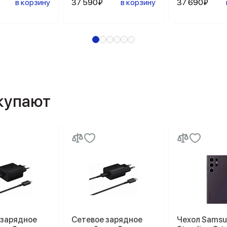
в корзину
37 590₽
в корзину
37 690₽
окупают
 зарядное
Сетевое зарядное
Чехол Sams