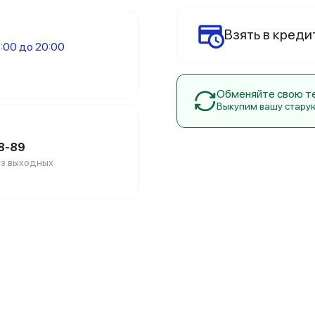
Взять в креди
:00 до 20:00
Обменяйте свою тех
Выкупим вашу стару
88-89
без выходных