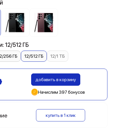
й
: 12/512 ГБ
2/256 ГБ
12/512 ГБ
12/1 ТБ
добавить в корзину
Начислим 397 бонусов
ние
купить в 1 клик