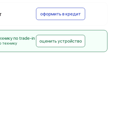
т
оформить в кредит
нику по trade-in
оценить устройство
ю технику