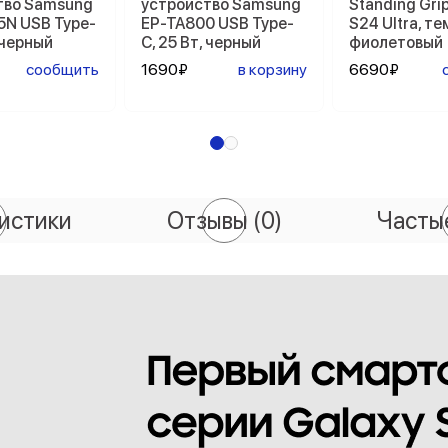
тво Samsung
устройство Samsung
Standing Gri
5N USB Type-
EP-TA800 USB Type-
S24 Ultra, т
, черный
C, 25 Вт, черный
фиолетовый
сообщить
1690₽
в корзину
6690₽
истики
Отзывы
(0)
Часты