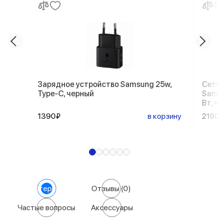
Зарядное устройство Samsung 25w,
Сете
Type-C, черный
Sams
Вт, 
1390₽
в корзину
219
Характеристики
Отзывы
(0)
Частые вопросы
Аксессуары