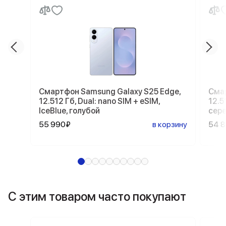
Смартфон Samsung Galaxy S25 Edge,
Смар
12.512 Гб, Dual: nano SIM + eSIM,
12.51
IceBlue, голубой
сер
55 990₽
в корзину
54 
С этим товаром часто покупают