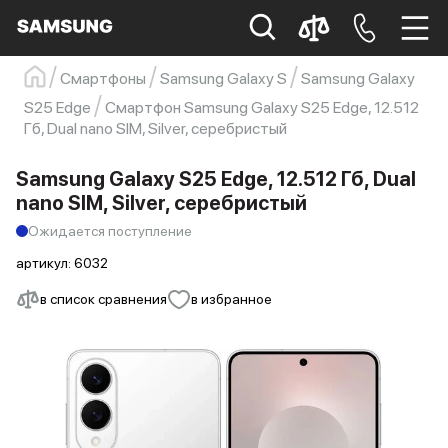
Смартфоны
Samsung Galaxy S
Samsung Galaxy
Samsung
Смартфон
s23
s23 ultra
S25 Edge
Смартфон Samsung Galaxy S25 Edge, 12.512
Гб, Dual nano SIM, Silver, серебристый
Galaxy S22
s21
Samsung Galaxy S25 Edge, 12.512 Гб, Dual
nano SIM, Silver, серебристый
Ожидается поступление
артикул:
6032
в список сравнения
в избранное