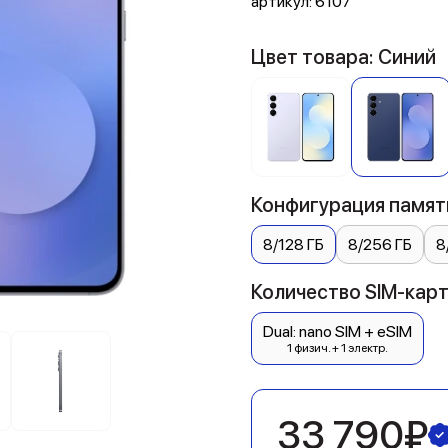
артикул:
6107
Цвет товара: Синий
Конфигурация памяти
8/128 ГБ
8/256 ГБ
8
Количество SIM-карт:
Dual: nano SIM + eSIM
1 физич. + 1 электр.
33 790₽