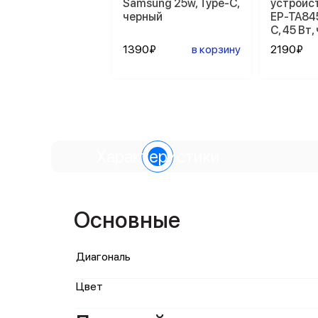
Samsung 25w, Type-C,
устройс
черный
EP-TA84
C, 45 Вт
1390₽
в корзину
2190₽
Характеристики
Основные
Диагональ
Цвет