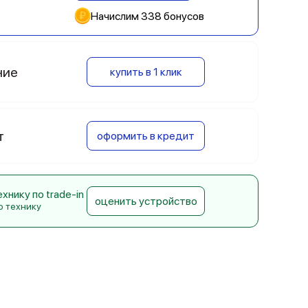
Начислим 338 бонусов
ние
купить в 1 клик
т
оформить в кредит
нику по trade-in
оценить устройство
ю технику