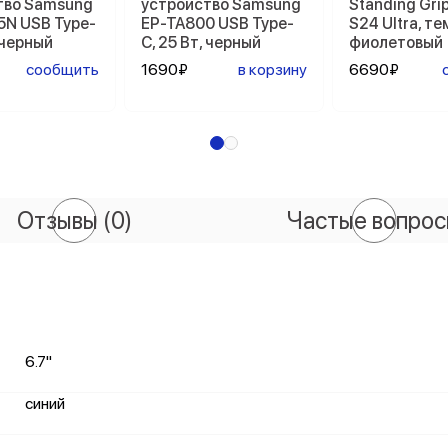
тво Samsung
устройство Samsung
Standing Gri
5N USB Type-
EP-TA800 USB Type-
S24 Ultra, т
, черный
C, 25 Вт, черный
фиолетовый
сообщить
1690₽
в корзину
6690₽
Отзывы
(0)
Частые вопро
6.7"
синий