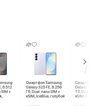
amsung
Смартфон Samsung
Смартфон Sams
, 8.512
Galaxy S25 FE, 8.256
Galaxy S26 Ultra, 
o SIM +
Гб, Dual: nano SIM +
Тб, Dual: nano SI
k,
eSIM, IceBlue, голубой
eSIM, Серый