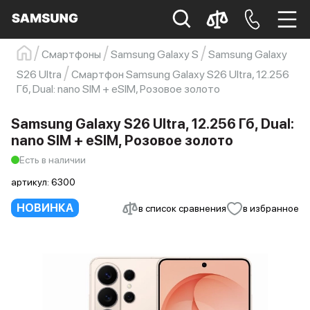
Смартфоны
Samsung Galaxy S
Samsung Galaxy
Samsung
Смартфон
s23
s23 ultra
S26 Ultra
Смартфон Samsung Galaxy S26 Ultra, 12.256
Гб, Dual: nano SIM + eSIM, Розовое золото
Galaxy S22
s21
Samsung Galaxy S26 Ultra, 12.256 Гб, Dual:
nano SIM + eSIM, Розовое золото
Есть в наличии
артикул:
6300
НОВИНКА
в список сравнения
в избранное