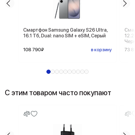
Смартфон Samsung Galaxy S26 Ultra,
Смар
16.1 Тб, Dual: nano SIM + eSIM, Серый
12.2
Чер
108 790₽
в корзину
73 
С этим товаром часто покупают