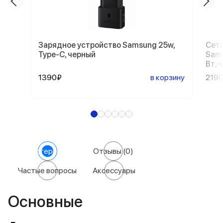
Зарядное устройство Samsung 25w,
Сете
Type-C, черный
Sams
Вт, 
1390₽
в корзину
219
Характеристики
Отзывы
(0)
Частые вопросы
Аксессуары
Основные