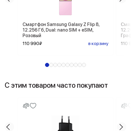
Смартфон Samsung Galaxy Z Flip 8,
Смар
12.256 Гб, Dual: nano SIM + eSIM,
12.2
Розовый
Гра
110 990₽
в корзину
110 
С этим товаром часто покупают