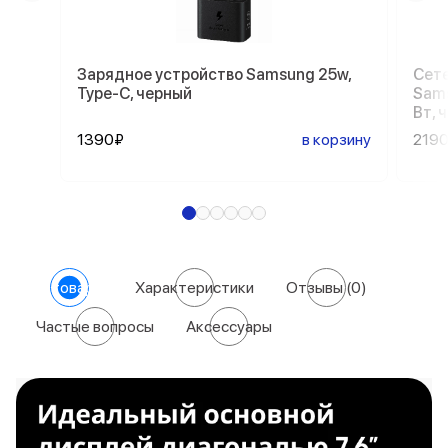
Зарядное устройство Samsung 25w,
Сете
Type-C, черный
Sams
Вт, 
1390₽
в корзину
219
О товаре
Характеристики
Отзывы
(0)
Частые вопросы
Аксессуары