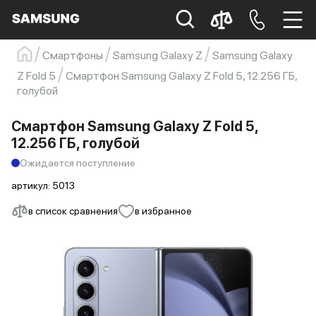
Смартфоны
Samsung Galaxy Z
Samsung Galaxy
Samsung
Смартфон
s23
s23 ultra
Z Fold 5
Смартфон Samsung Galaxy Z Fold 5, 12.256 ГБ,
голубой
Galaxy S22
s21
Смартфон Samsung Galaxy Z Fold 5,
12.256 ГБ, голубой
Ожидается поступление
артикул:
5013
в список сравнения
в избранное