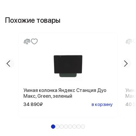
Похожие товары
Умная колонка Яндекс Станция Дуо
Умна
Макс, Green, зеленый
Макс
34 890₽
в корзину
40 