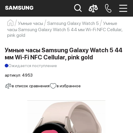
Умные часы
Samsung Galaxy Watch 5
Умные
часы Samsung Galaxy Watch 5 44 мм Wi-Fi NFC Cellular,
Samsung
Смартфон
s23
s23 ultra
pink gold
Galaxy S22
s21
Умные часы Samsung Galaxy Watch 5 44
мм Wi-Fi NFC Cellular, pink gold
Ожидается поступление
артикул:
4953
в список сравнения
в избранное