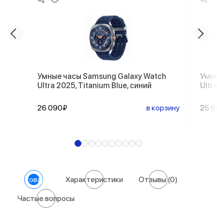
Умные часы Samsung Galaxy Watch
Умны
Ultra 2025, Titanium Blue, синий
Ultr
26 090₽
в корзину
25 
О товаре
Характеристики
Отзывы
(0)
Частые вопросы