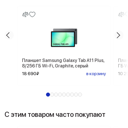
Планшет Samsung Galaxy Tab A11 Plus,
План
8/256 ГБ Wi-Fi, Graphite, серый
ГБ W
18 690₽
в корзину
10 2
С этим товаром часто покупают