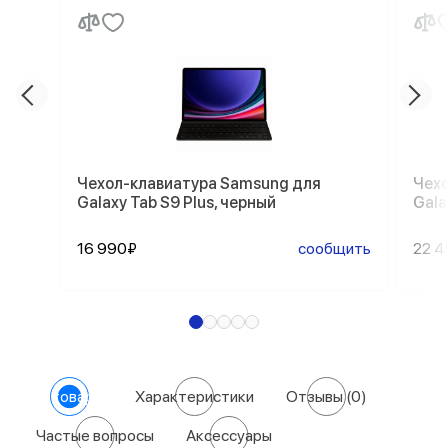
Чехол-клавиатура Samsung для
Чехо
Galaxy Tab S9 Plus, черный
Gala
16 990₽
сообщить
22 
О товаре
Характеристики
Отзывы
(0)
Частые вопросы
Аксессуары