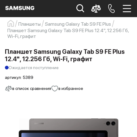
Планшеты
Samsung Galaxy Tab S9 FE Plus
Планшет Samsung Galaxy Tab S9 FE Plus 12.4", 12.256 Гб,
Samsung
Смартфон
s23
s23 ultra
Wi-Fi, графит
Galaxy S22
s21
Планшет Samsung Galaxy Tab S9 FE Plus
12.4", 12.256 Гб, Wi-Fi, графит
Ожидается поступление
артикул:
5389
в список сравнения
в избранное