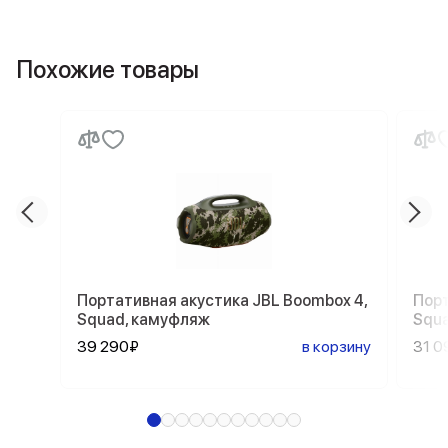
Похожие товары
Портативная акустика JBL Boombox 4,
Порт
Squad, камуфляж
Squ
39 290₽
в корзину
31 0