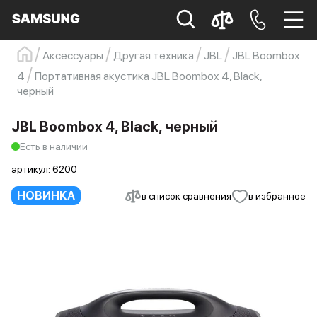
Аксессуары
Другая техника
JBL
JBL Boombox
Samsung
Смартфон
s23
s23 ultra
4
Портативная акустика JBL Boombox 4, Black,
черный
Galaxy S22
s21
JBL Boombox 4, Black, черный
Есть в наличии
артикул:
6200
НОВИНКА
в список сравнения
в избранное