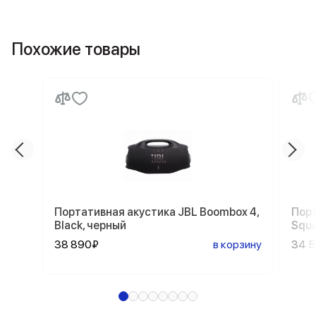
Похожие товары
Портативная акустика JBL Boombox 4,
Порт
Black, черный
Squ
38 890₽
в корзину
34 