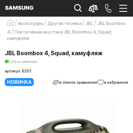
Аксессуары
Другая техника
JBL
JBL Boombox
Samsung
Смартфон
s23
s23 ultra
4
Портативная акустика JBL Boombox 4, Squad,
камуфляж
Galaxy S22
s21
JBL Boombox 4, Squad, камуфляж
Есть в наличии
артикул:
6201
НОВИНКА
в список сравнения
в избранное