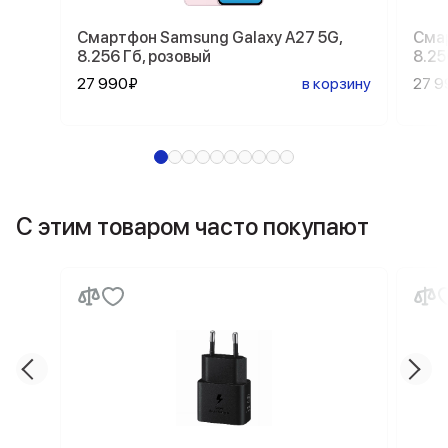
Смартфон Samsung Galaxy A27 5G,
Смар
8.256 Гб, розовый
8.25
27 990₽
в корзину
27 9
С этим товаром часто покупают