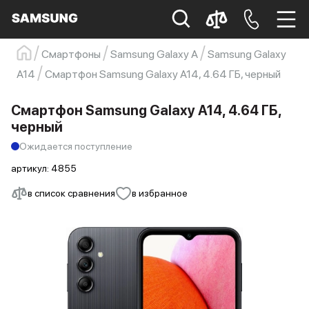
Смартфоны
Samsung Galaxy A
Samsung Galaxy
Samsung
Смартфон
s23
s23 ultra
A14
Смартфон Samsung Galaxy A14, 4.64 ГБ, черный
Galaxy S22
s21
Смартфон Samsung Galaxy A14, 4.64 ГБ,
черный
Ожидается поступление
артикул:
4855
в список сравнения
в избранное