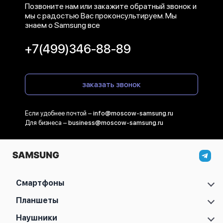
Позвоните нам или закажите обратный звонок и
мы с радостью Вас проконсультируем. Мы
знаем о Samsung все
+7(499)346-88-89
заказать звонок
Если удобнее почтой –
info@moscow-samsung.ru
Для бизнеса –
business@moscow-samsung.ru
Смартфоны
Samsung Galaxy S
Планшеты
Samsung Galaxy A
Samsung Galaxy Tab A11
Наушники
Samsung Galaxy Z