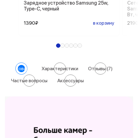
Зарядное устройство Samsung 25w,
Сете
Type-C, черный
Sams
Вт, 
1390₽
в корзину
219
О товаре
Характеристики
Отзывы
(7)
Частые вопросы
Аксессуары