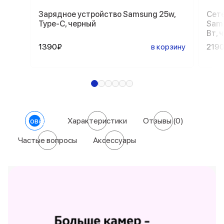
Зарядное устройство Samsung 25w,
Сете
Type-C, черный
Sams
Вт, 
1390₽
в корзину
219
О товаре
Характеристики
Отзывы
(0)
Частые вопросы
Аксессуары