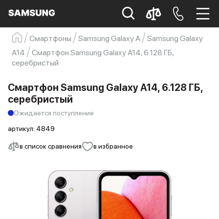
Смартфоны
Samsung Galaxy A
Samsung Galaxy
Samsung
Смартфон
s23
s23 ultra
A14
Смартфон Samsung Galaxy A14, 6.128 ГБ,
серебристый
Galaxy S22
s21
Смартфон Samsung Galaxy A14, 6.128 ГБ,
серебристый
Ожидается поступление
артикул:
4849
в список сравнения
в избранное