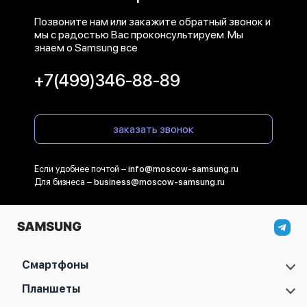
Позвоните нам или закажите обратный звонок и
мы с радостью Вас проконсультируем. Мы
знаем о Samsung все
+7(499)346-88-89
заказать звонок
Если удобнее почтой –
info@moscow-samsung.ru
Для бизнеса –
business@moscow-samsung.ru
Смартфоны
Samsung Galaxy S
Планшеты
Samsung Galaxy A