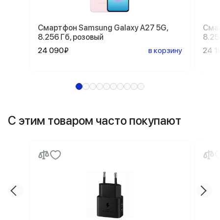
Смартфон Samsung Galaxy A27 5G,
Смар
8.256 Гб, розовый
8.25
24 090₽
в корзину
24 1
С этим товаром часто покупают