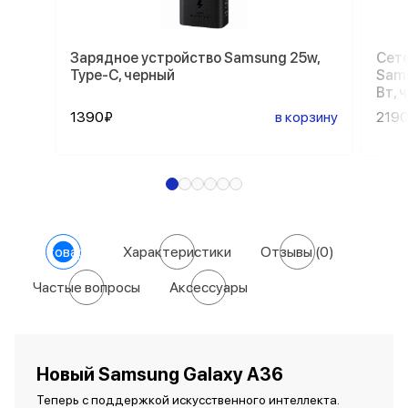
Зарядное устройство Samsung 25w,
Сете
Type-C, черный
Sams
Вт, 
1390₽
в корзину
219
О товаре
Характеристики
Отзывы
(0)
Частые вопросы
Аксессуары
Новый Samsung Galaxy A36
Теперь с поддержкой искусственного интеллекта.