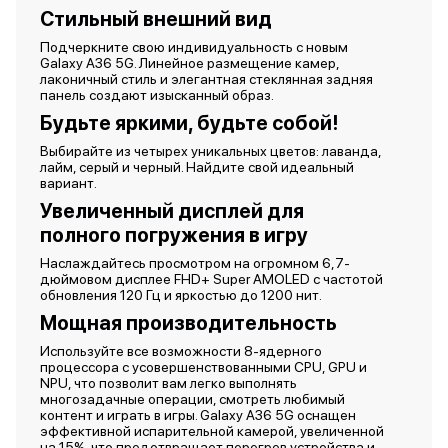
Стильный внешний вид
Подчеркните свою индивидуальность с новым
Galaxy A36 5G. Линейное размещение камер,
лаконичный стиль и элегантная стеклянная задняя
панель создают изысканный образ.
Будьте яркими, будьте собой!
Выбирайте из четырех уникальных цветов: лаванда,
лайм, серый и черный. Найдите свой идеальный
вариант.
Увеличенный дисплей для
полного погружения в игру
Наслаждайтесь просмотром на огромном 6,7-
дюймовом дисплее FHD+ Super AMOLED с частотой
обновления 120 Гц и яркостью до 1200 нит.
Мощная производительность
Используйте все возможности 8-ядерного
процессора с усовершенствованными CPU, GPU и
NPU, что позволит вам легко выполнять
многозадачные операции, смотреть любимый
контент и играть в игры. Galaxy A36 5G оснащен
эффективной испарительной камерой, увеличенной
на 15%, что предотвращает перегрев устройства и