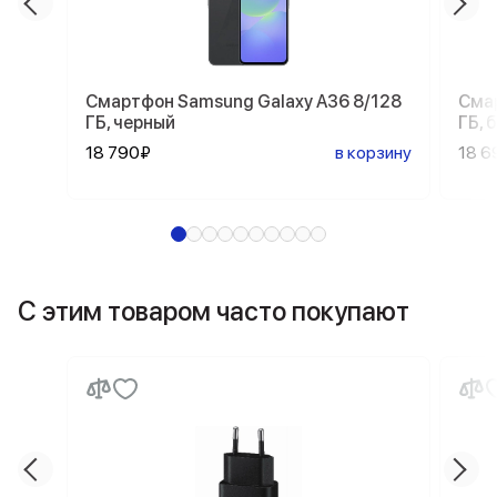
Смартфон Samsung Galaxy A36 8/128
Смар
ГБ, черный
ГБ, 
18 790₽
в корзину
18 6
С этим товаром часто покупают