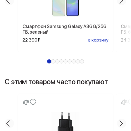
Смартфон Samsung Galaxy A36 8/256
Смар
ГБ, зеленый
ГБ, 
22 390₽
в корзину
24 
С этим товаром часто покупают