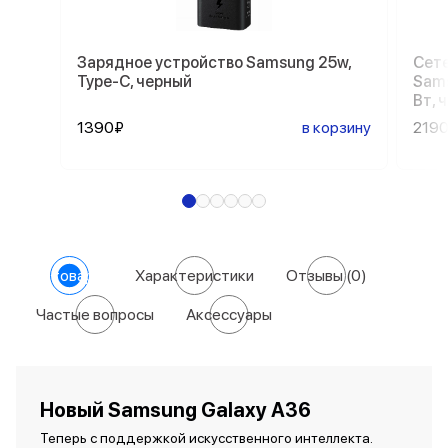
Зарядное устройство Samsung 25w,
Сете
Type-C, черный
Sams
Вт, 
1390₽
в корзину
219
О товаре
Характеристики
Отзывы
(0)
Частые вопросы
Аксессуары
Новый Samsung Galaxy A36
Теперь с поддержкой искусственного интеллекта.