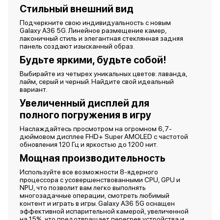
Стильный внешний вид
Подчеркните свою индивидуальность с новым
Galaxy A36 5G. Линейное размещение камер,
лаконичный стиль и элегантная стеклянная задняя
панель создают изысканный образ.
Будьте яркими, будьте собой!
Выбирайте из четырех уникальных цветов: лаванда,
лайм, серый и черный. Найдите свой идеальный
вариант.
Увеличенный дисплей для
полного погружения в игру
Наслаждайтесь просмотром на огромном 6,7-
дюймовом дисплее FHD+ Super AMOLED с частотой
обновления 120 Гц и яркостью до 1200 нит.
Мощная производительность
Используйте все возможности 8-ядерного
процессора с усовершенствованными CPU, GPU и
NPU, что позволит вам легко выполнять
многозадачные операции, смотреть любимый
контент и играть в игры. Galaxy A36 5G оснащен
эффективной испарительной камерой, увеличенной
на 15%, что предотвращает перегрев устройства и