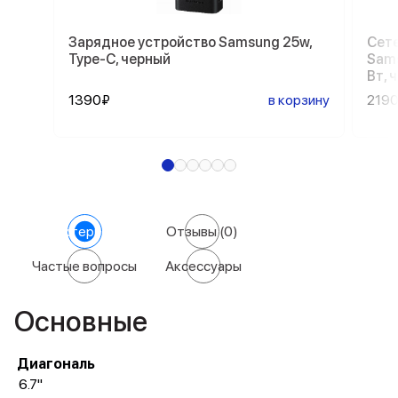
Зарядное устройство Samsung 25w,
Сете
Type-C, черный
Sams
Вт, 
1390₽
в корзину
219
Характеристики
Отзывы
(0)
Частые вопросы
Аксессуары
Основные
Диагональ
6.7"