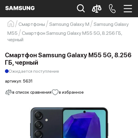
Смартфоны
Samsung Galaxy M
Samsung Galaxy
Samsung
Смартфон
s23
s23 ultra
M55
Смартфон Samsung Galaxy M55 5G, 8.256 ГБ,
черный
Galaxy S22
s21
Смартфон Samsung Galaxy M55 5G, 8.256
ГБ, черный
Ожидается поступление
артикул:
5631
в список сравнения
в избранное