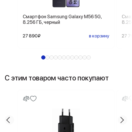
Смартфон Samsung Galaxy M56 5G,
Смар
8.256 ГБ, черный
8.25
27 890₽
в корзину
27 7
С этим товаром часто покупают