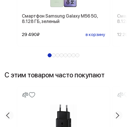
Смартфон Samsung Galaxy M56 5G,
Смар
8.128 ГБ, зеленый
8.12
29 490₽
в корзину
12 2
С этим товаром часто покупают