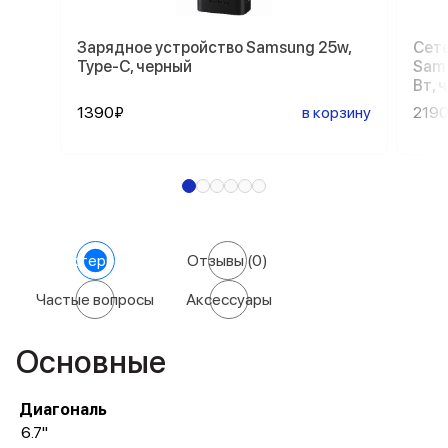
Зарядное устройство Samsung 25w,
Сете
Type-C, черный
Sams
Вт, 
1390₽
в корзину
219
Характеристики
Отзывы
(0)
Частые вопросы
Аксессуары
Основные
Диагональ
6.7"