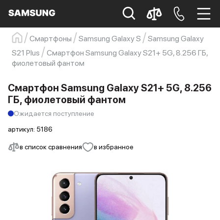
Смартфоны
Samsung Galaxy S
Samsung Galaxy
Samsung
Смартфон
s23
s23 ultra
S21 Plus
Смартфон Samsung Galaxy S21+ 5G, 8.256 ГБ,
фиолетовый фантом
Galaxy S22
s21
Смартфон Samsung Galaxy S21+ 5G, 8.256
ГБ, фиолетовый фантом
Ожидается поступление
артикул:
5186
в список сравнения
в избранное