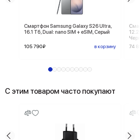
Смартфон Samsung Galaxy S26 Ultra,
Смар
16.1 Тб, Dual: nano SIM + eSIM, Серый
12.2
Чер
105 790₽
в корзину
74 
С этим товаром часто покупают