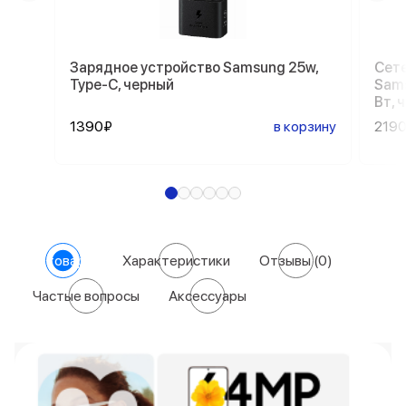
Зарядное устройство Samsung 25w,
Сете
Type-C, черный
Sams
Вт, 
1390₽
в корзину
219
О товаре
Характеристики
Отзывы
(0)
Частые вопросы
Аксессуары